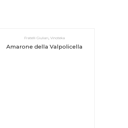
,
Fratelli Giuliari
Vinoteka
Amarone della Valpolicella