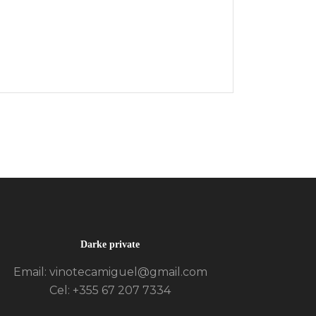
Darke private
Email: vinotecamiguel@gmail.com
Cel: +355 67 207 7334