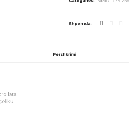
Categories:
Fratelli Giuliari
,
Vino
Shpernda:
Përshkrimi
rollata.
çeliku.