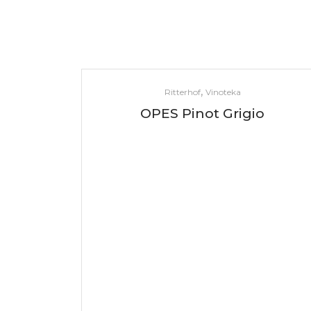
,
Ritterhof
Vinoteka
OPES Pinot Grigio