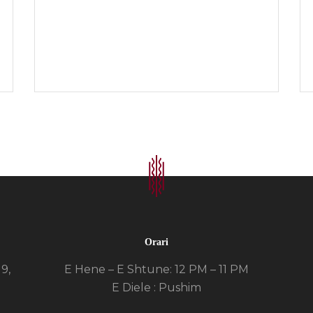
Orari
19,
E Hene – E Shtune: 12 PM – 11 PM
E Diele : Pushim