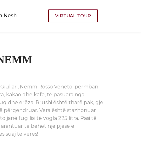
h Nesh
VIRTUAL TOUR
NEMM
li Giuliari, Nemm Rosso Veneto, përmban
ra, kakao dhe kafe, të pasuara nga
kuq dhe erëza. Rrushi është tharë pak, gjë
të përqendruar. Vera është stazhonuar
o janë fuçi lisi të vogla 225 litra. Pasi të
 garantuar të bëhet një pjesë e
 suaj të verës!