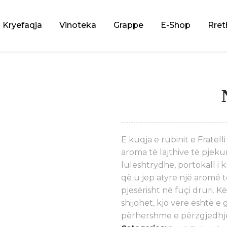
Kryefaqja
Vinoteka
Grappe
E-Shop
Rret
E kuqja e rubinit e Fratel
aroma të lajthive të pjeku
luleshtrydhe, portokall i 
që u jep atyre një aromë 
pjesërisht në fuçi druri. Kët
shijohet, kjo verë është e
përhershme e përzgjedhjes