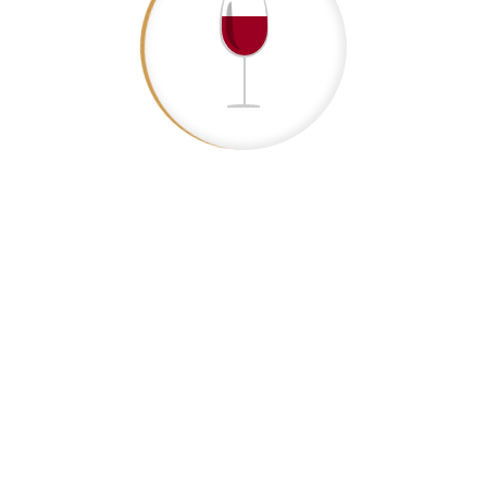
,
Fratelli Giuliari
Vinoteka
Le Palé