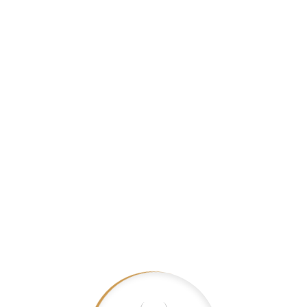
stazhonohet në fuçi të më
Korrja: Rrushi, i zgjedhur
fazën ideale të pjekurisë 
rendiment prej 58 hektarë
Latus Lagrein është një s
kuq, pjatat e lojës dhe dj
Categories:
Ritterhof
,
Vinoteka
Shpernda:
Produkte te ngjashme