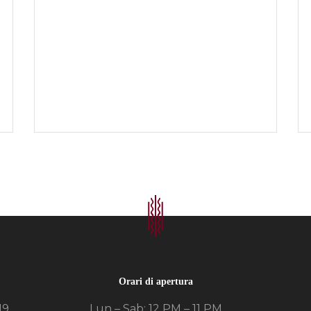
Orari di apertura
19,
Lun – Sab: 12 PM – 11 PM