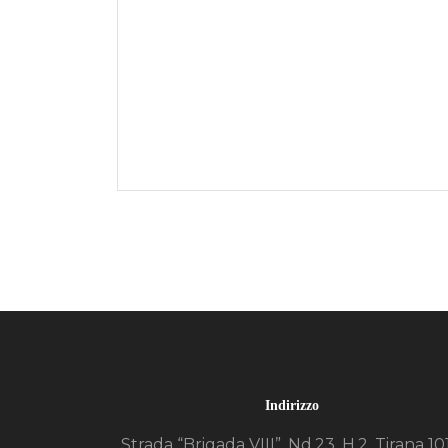
Indirizzo
Strada “Brigada VIII”, Nd.23, H.2, Tirana 10