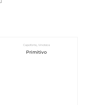
,
Capoforte
Vinoteca
Primitivo