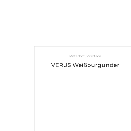
,
Ritterhof
Vinoteca
VERUS Weißburgunder