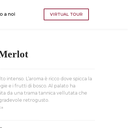
o a noi
VIRTUAL TOUR
Merlot
to intenso. L’aroma è ricco dove spicca la
gie e i frutti di bosco. Al palato ha
sita da una trama tannica vellutata che
radevole retrogusto.
ca